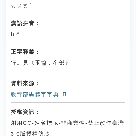
ㄊㄨㄛˇ
漢語拼音：
tuǒ
正字釋義：
行。見《玉篇．彳部》。
資料來源：
教育部異體字字典_𢓰
授權資訊：
創用CC-姓名標示-非商業性-禁止改作臺灣
3.0版授權條款