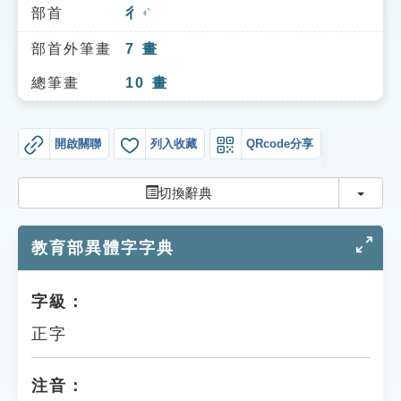
索引選單
部首
彳
ㄔˋ
知識索引
部首外筆畫
7
畫
單字索引
總筆畫
10
畫
生命大百科索引
開啟關聯
列入收藏
QRcode分享
遊戲專區
切換
切換辭典
教學應用
教育部異體字字典
貓頭鷹博士
字級：
正字
注音：