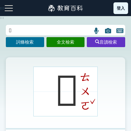
跳
登入
:::
到
主
:::
要
內
語
圖
開
容
注音索引圖示
筆畫索引圖示
部首索引表圖示
言
片
啟
詞條檢索
全文檢索
音讀檢索
搜
搜
鍵
尋
尋
盤
圖
圖
圖
示
示
示
𢓰
ㄊ
ㄨ
網站導覽
ˇ
ㄛ
生字詞彙表
成語故事