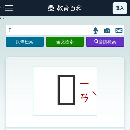
跳
登入
:::
到
主
:::
要
內
語
圖
開
容
注音索引圖示
筆畫索引圖示
部首索引表圖示
言
片
啟
詞條檢索
全文檢索
音讀檢索
搜
搜
鍵
尋
尋
盤
圖
圖
圖
示
示
示
𢔂
ㄧ
網站導覽
ˋ
ㄢ
生字詞彙表
成語故事