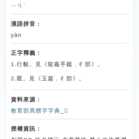
ㄧㄢˋ
漢語拼音：
yàn
正字釋義：
1.行貌。見《龍龕手鑑．彳部》。
2.匿。見《玉篇．彳部》。
資料來源：
教育部異體字字典_𢔂
授權資訊：