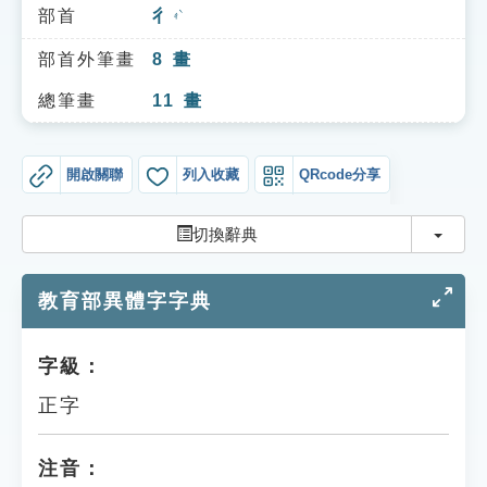
索引選單
部首
彳
ㄔˋ
知識索引
部首外筆畫
8
畫
單字索引
總筆畫
11
畫
生命大百科索引
開啟關聯
列入收藏
QRcode分享
遊戲專區
切換
切換辭典
教學應用
教育部異體字字典
貓頭鷹博士
字級：
正字
注音：