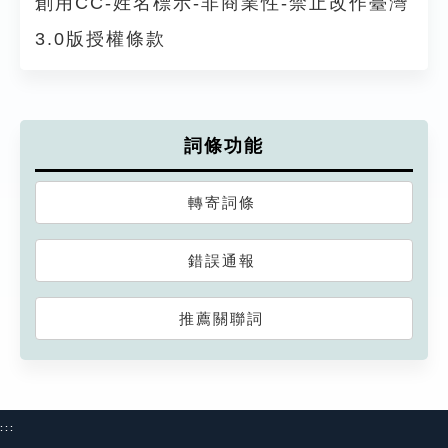
創用CC-姓名標示-非商業性-禁止改作臺灣
3.0版授權條款
詞條功能
轉寄詞條
錯誤通報
推薦關聯詞
:::