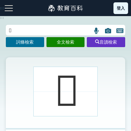
跳
登入
:::
到
主
:::
要
內
語
圖
開
容
注音索引圖示
筆畫索引圖示
部首索引表圖示
言
片
啟
詞條檢索
全文檢索
音讀檢索
搜
搜
鍵
尋
尋
盤
圖
圖
圖
示
示
示
𢔄
網站導覽
生字詞彙表
成語故事