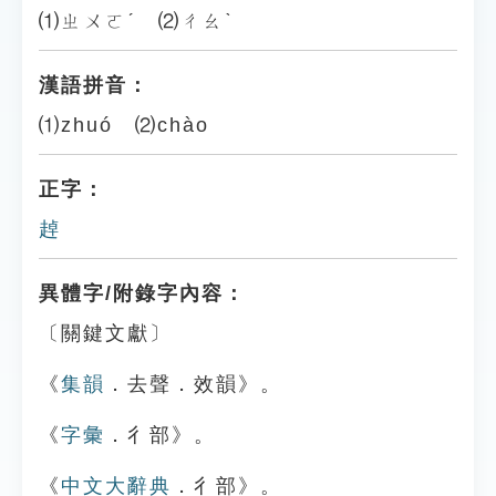
⑴ㄓㄨㄛˊ ⑵ㄔㄠˋ
漢語拼音：
⑴zhuó ⑵chào
正字：
趠
異體字/附錄字內容：
〔關鍵文獻〕
《
集韻
．去聲．效韻》。
《
字彙
．彳部》。
《
中文大辭典
．彳部》。