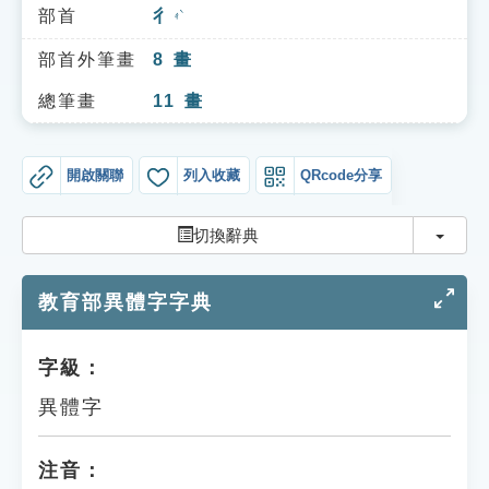
索引選單
部首
彳
ㄔˋ
知識索引
部首外筆畫
8
畫
單字索引
總筆畫
11
畫
生命大百科索引
開啟關聯
列入收藏
QRcode分享
遊戲專區
切換
切換辭典
教學應用
教育部異體字字典
貓頭鷹博士
字級：
異體字
注音：