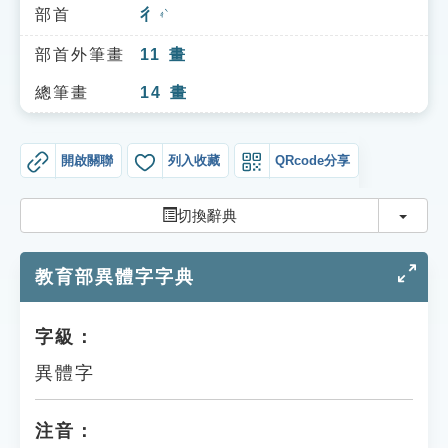
索引選單
部首
彳
ㄔˋ
知識索引
部首外筆畫
11
畫
單字索引
總筆畫
14
畫
生命大百科索引
開啟關聯
列入收藏
QRcode分享
遊戲專區
切換
切換辭典
教學應用
教育部異體字字典
貓頭鷹博士
字級：
異體字
注音：