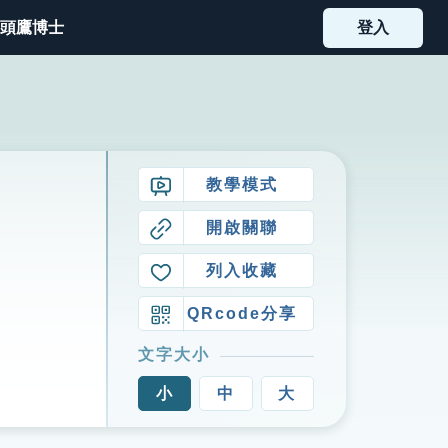
頭鷹博士
登入
教學模式
開啟關聯
列入收藏
QRcode分享
文字大小
小
中
大