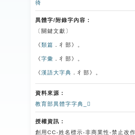
徛
異體字/附錄字內容：
〔關鍵文獻〕
《
類篇
．彳部》。
《
字彙
．彳部》。
《
漢語大字典
．彳部》。
資料來源：
教育部異體字字典_𢕗
授權資訊：
創用CC-姓名標示-非商業性-禁止改作