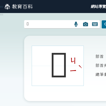
跳
網站導覽
:::
到
主
:::
要
內
語
圖
開
容
言
片
啟
搜
搜
鍵
尋
尋
盤
圖
圖
圖
𢕗
示
示
示
部首
ㄐ
ˋ
部首
ㄧ
總筆