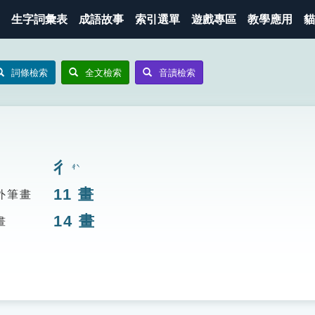
生字詞彙表
成語故事
索引選單
遊戲專區
教學應用
貓
詞條檢索
全文檢索
音讀檢索
彳
ㄔˋ
11
畫
外筆畫
14
畫
畫