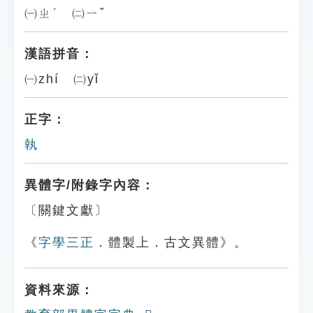
㈠ㄓˊ ㈡ㄧˇ
漢語拼音：
㈠zhí ㈡yǐ
正字：
執
異體字/附錄字內容：
〔關鍵文獻〕
《
字學三正
．體製上．古文異體》。
資料來源：