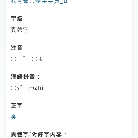
教育部異體字字典_𢦕
字級：
異體字
注音：
㈡ㄧˇ ㈠ㄓˊ
漢語拼音：
㈡yǐ ㈠zhí
正字：
矣
異體字/附錄字內容：