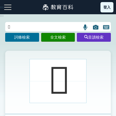
跳
登入
:::
到
主
:::
要
內
語
圖
開
容
注音索引圖示
筆畫索引圖示
部首索引表圖示
言
片
啟
詞條檢索
全文檢索
音讀檢索
搜
搜
鍵
尋
尋
盤
圖
圖
圖
示
示
示
𢦕
網站導覽
生字詞彙表
成語故事