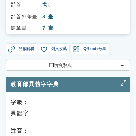
索引選單
部首
戈
ㄍㄜ
知識索引
部首外筆畫
3
畫
單字索引
總筆畫
7
畫
生命大百科索引
開啟關聯
列入收藏
QRcode分享
遊戲專區
切換
切換辭典
教學應用
教育部異體字字典
貓頭鷹博士
字級：
異體字
注音：