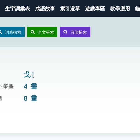
生字詞彙表
成語故事
索引選單
遊戲專區
教學應用
貓
詞條檢索
全文檢索
音讀檢索
戈
ㄍㄜ
4
畫
外筆畫
8
畫
畫