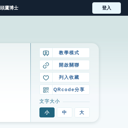
頭鷹博士
登入
教學模式
開啟關聯
列入收藏
QRcode分享
文字大小
小
中
大