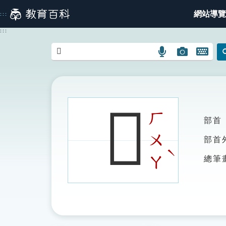
跳
網站導覽
:::
到
主
:::
要
內
語
圖
開
容
言
片
啟
搜
搜
鍵
尋
尋
盤
圖
圖
圖
𢦚
示
示
示
ㄏ
部首
ㄨ
部首
ˋ
ㄚ
總筆