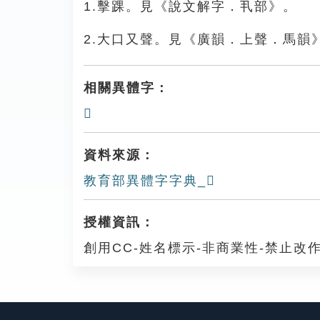
1.擊踝。見《說文解字．丮部》。
2.大口又聲。見《廣韻．上聲．馬韻
相關異體字：
𢦻
資料來源：
教育部異體字字典_𢦚
授權資訊：
創用CC-姓名標示-非商業性-禁止改作