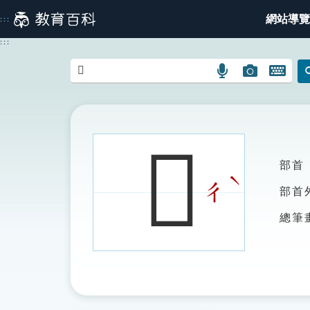
跳
網站導覽
:::
到
主
:::
要
內
語
圖
開
容
言
片
啟
搜
搜
鍵
尋
尋
盤
圖
圖
圖
𢨙
示
示
示
部首
ˋ
ㄔ
部首
總筆