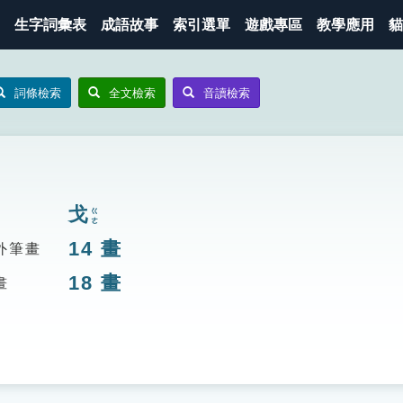
生字詞彙表
成語故事
索引選單
遊戲專區
教學應用
貓
詞條檢索
全文檢索
音讀檢索
戈
ㄍㄜ
14
畫
外筆畫
18
畫
畫