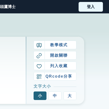
頭鷹博士
登入
教學模式
開啟關聯
列入收藏
QRcode分享
文字大小
小
中
大