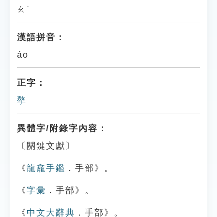
ㄠˊ
漢語拼音：
áo
正字：
摮
異體字/附錄字內容：
〔關鍵文獻〕
《
龍龕手鑑
．手部》。
《
字彙
．手部》。
《
中文大辭典
．手部》。