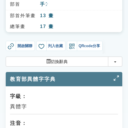
索引選單
部首
手
ㄕㄡˇ
知識索引
部首外筆畫
13
畫
單字索引
總筆畫
17
畫
生命大百科索引
開啟關聯
列入收藏
QRcode分享
遊戲專區
切換
切換辭典
教學應用
教育部異體字字典
貓頭鷹博士
字級：
異體字
注音：