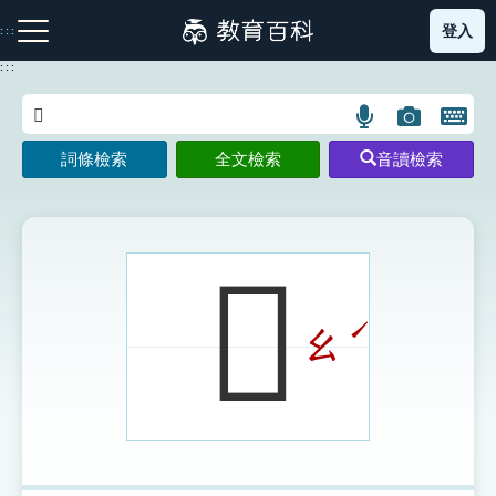
跳
登入
:::
到
主
:::
要
內
語
圖
開
容
注音索引圖示
筆畫索引圖示
部首索引表圖示
言
片
啟
詞條檢索
全文檢索
音讀檢索
搜
搜
鍵
尋
尋
盤
圖
圖
圖
示
示
示
𢶗
ˊ
ㄠ
網站導覽
生字詞彙表
成語故事