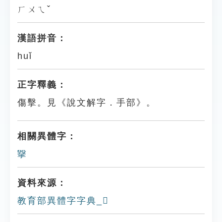
ㄏㄨㄟˇ
漢語拼音：
huǐ
正字釋義：
傷擊。見《說文解字．手部》。
相關異體字：
㩓
資料來源：
教育部異體字字典_𢶙