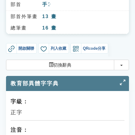
索引選單
部首
手
ㄕㄡˇ
知識索引
部首外筆畫
13
畫
單字索引
總筆畫
16
畫
生命大百科索引
開啟關聯
列入收藏
QRcode分享
遊戲專區
切換
切換辭典
教學應用
教育部異體字字典
貓頭鷹博士
字級：
正字
注音：