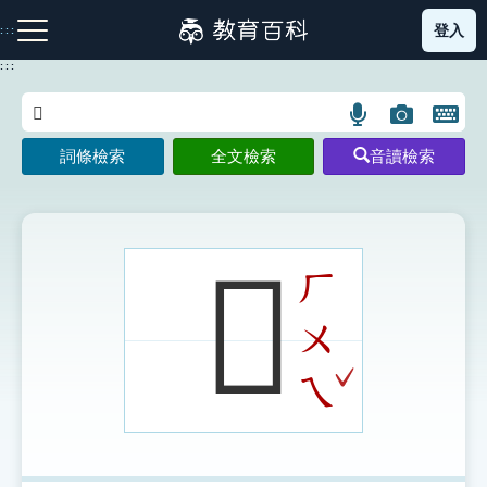
跳
登入
:::
到
主
:::
要
內
語
圖
開
容
注音索引圖示
筆畫索引圖示
部首索引表圖示
言
片
啟
詞條檢索
全文檢索
音讀檢索
搜
搜
鍵
尋
尋
盤
圖
圖
圖
示
示
示
𢶙
ㄏ
ㄨ
網站導覽
ˇ
ㄟ
生字詞彙表
成語故事