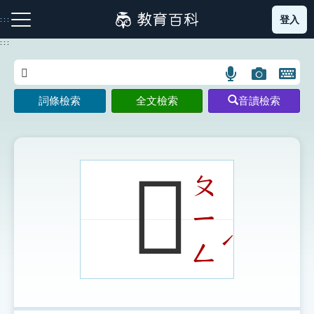
跳
登入
:::
到
主
:::
要
內
語
圖
開
容
注音索引圖示
筆畫索引圖示
部首索引表圖示
言
片
啟
詞條檢索
全文檢索
音讀檢索
搜
搜
鍵
尋
尋
盤
圖
圖
圖
示
示
示
𢶚
ㄆ
ㄧ
網站導覽
ˊ
ㄥ
生字詞彙表
成語故事