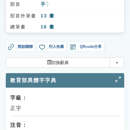
索引選單
部首
手
ㄕㄡˇ
知識索引
部首外筆畫
13
畫
單字索引
總筆畫
16
畫
生命大百科索引
開啟關聯
列入收藏
QRcode分享
遊戲專區
切換
切換辭典
教學應用
教育部異體字字典
貓頭鷹博士
字級：
正字
注音：