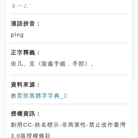
ㄆㄧㄥˊ
漢語拼音：
píng
正字釋義：
依几。見《龍龕手鑑．手部》。
資料來源：
教育部異體字字典_𢶚
授權資訊：
創用CC-姓名標示-非商業性-禁止改作臺灣
3.0版授權條款