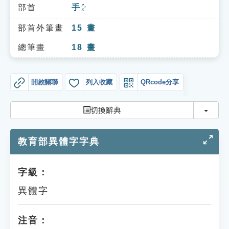
索引選單
部首
手
ㄕㄡˇ
知識索引
部首外筆畫
15
畫
單字索引
總筆畫
18
畫
生命大百科索引
開啟關聯
列入收藏
QRcode分享
遊戲專區
切換
切換辭典
教學應用
教育部異體字字典
貓頭鷹博士
字級：
異體字
注音：