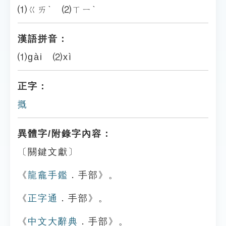
⑴ㄍㄞˋ ⑵ㄒㄧˋ
漢語拼音：
⑴gài ⑵xì
正字：
摡
異體字/附錄字內容：
〔關鍵文獻〕
《
龍龕手鑑
．手部》。
《
正字通
．手部》。
《
中文大辭典
．手部》。