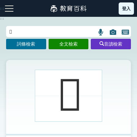
跳
登入
:::
到
主
:::
要
內
語
圖
開
容
注音索引圖示
筆畫索引圖示
部首索引表圖示
言
片
啟
詞條檢索
全文檢索
音讀檢索
搜
搜
鍵
尋
尋
盤
圖
圖
圖
示
示
示
𢷽
網站導覽
生字詞彙表
成語故事