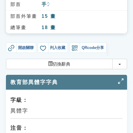
索引選單
部首
手
ㄕㄡˇ
知識索引
部首外筆畫
15
畫
單字索引
總筆畫
18
畫
生命大百科索引
開啟關聯
列入收藏
QRcode分享
遊戲專區
切換
切換辭典
教學應用
教育部異體字字典
貓頭鷹博士
字級：
異體字
注音：