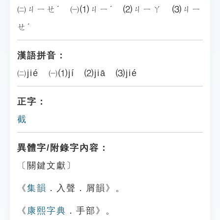
㈡ㄐㄧㄝˊ ㈠⑴ㄐㄧˊ ⑵ㄐㄧㄚ ⑶ㄐㄧ
ㄝˊ
漢語拼音：
㈡jié ㈠⑴jí ⑵jiā ⑶jié
正字：
截
異體字/附錄字內容：
〔關鍵文獻〕
《
集韻
．入聲．屑韻》。
《
康熙字典
．手部》。