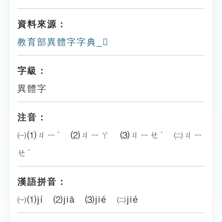
資料來源：
教育部異體字字典_𢷿
字級：
異體字
注音：
㈠⑴ㄐㄧˊ ⑵ㄐㄧㄚ ⑶ㄐㄧㄝˊ ㈡ㄐㄧ
ㄝˊ
漢語拼音：
㈠⑴jí ⑵jiā ⑶jié ㈡jié