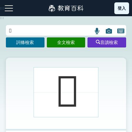
跳
登入
:::
到
主
:::
要
內
語
圖
開
容
注音索引圖示
筆畫索引圖示
部首索引表圖示
言
片
啟
詞條檢索
全文檢索
音讀檢索
搜
搜
鍵
尋
尋
盤
圖
圖
圖
示
示
示
𢷿
網站導覽
生字詞彙表
成語故事