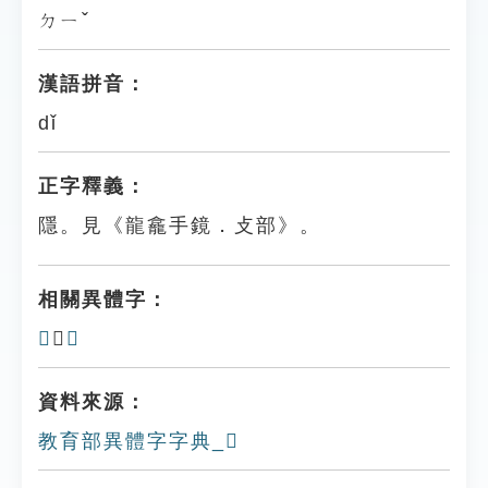
ㄉㄧˇ
漢語拼音：
dǐ
正字釋義：
隱。見《龍龕手鏡．攴部》。
相關異體字：
𢺾
、
𢻽
資料來源：
教育部異體字字典_𢼕