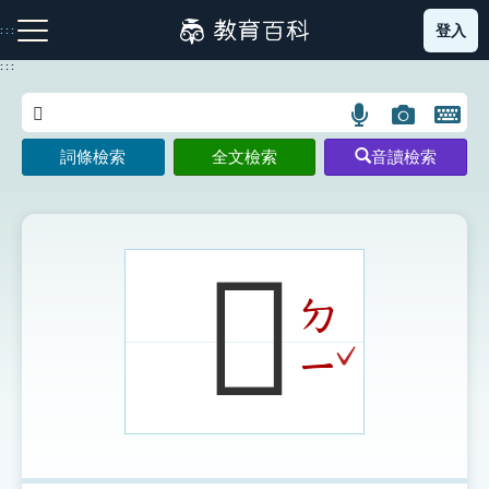
跳
登入
:::
到
主
:::
要
內
語
圖
開
容
注音索引圖示
筆畫索引圖示
部首索引表圖示
言
片
啟
詞條檢索
全文檢索
音讀檢索
搜
搜
鍵
尋
尋
盤
圖
圖
圖
示
示
示
𢼕
ㄉ
網站導覽
ˇ
ㄧ
生字詞彙表
成語故事