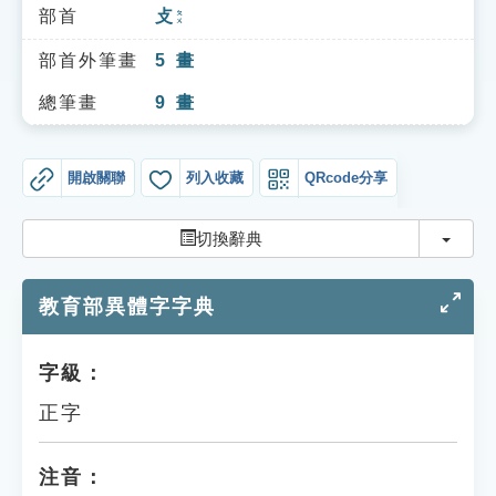
索引選單
部首
攴
ㄆㄨ
知識索引
部首外筆畫
5
畫
單字索引
總筆畫
9
畫
生命大百科索引
開啟關聯
列入收藏
QRcode分享
遊戲專區
切換
切換辭典
教學應用
教育部異體字字典
貓頭鷹博士
字級：
正字
注音：