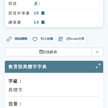
索引選單
部首
攴
ㄆㄨ
知識索引
部首外筆畫
10
畫
單字索引
總筆畫
14
畫
生命大百科索引
開啟關聯
列入收藏
QRcode分享
遊戲專區
切換
切換辭典
教學應用
教育部異體字字典
貓頭鷹博士
字級：
異體字
注音：