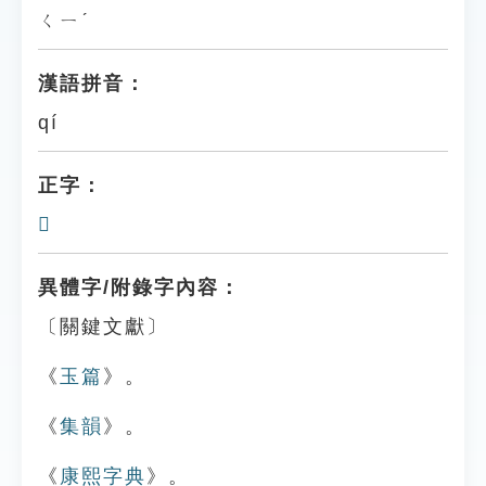
ㄑㄧˊ
漢語拼音：
qí
正字：
𢻚
異體字/附錄字內容：
〔關鍵文獻〕
《
玉篇
》。
《
集韻
》。
《
康熙字典
》。