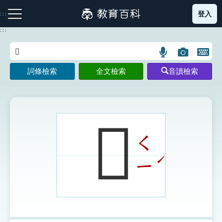
跳
登入
:::
到
主
:::
要
內
語
圖
開
容
注音索引圖示
筆畫索引圖示
部首索引表圖示
言
片
啟
詞條檢索
全文檢索
音讀檢索
搜
搜
鍵
尋
尋
盤
圖
圖
圖
示
示
示
𢾪
ㄑ
網站導覽
ˊ
ㄧ
生字詞彙表
成語故事