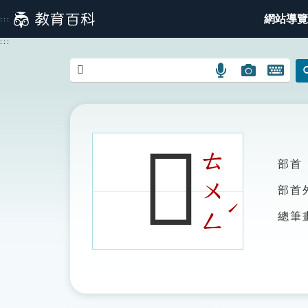
跳
網站導覽
:::
到
主
:::
要
內
語
圖
開
容
言
片
啟
搜
搜
鍵
尋
尋
盤
圖
圖
圖
𢾮
示
示
示
ㄊ
部首
ㄨ
部首
ˊ
ㄥ
總筆