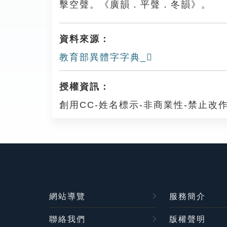
擊空聲。《廣韻．平聲．冬韻》。
資料來源：
教育部異體字字典_𢾮
授權資訊：
創用CC-姓名標示-非商業性-禁止改作
網站導覽
服務簡介
聯絡我們
版權聲明