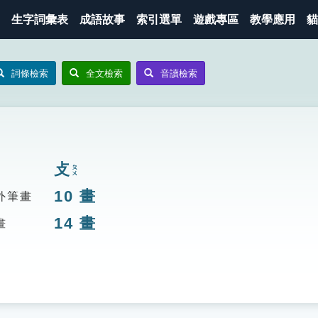
生字詞彙表
成語故事
索引選單
遊戲專區
教學應用
貓
詞條檢索
全文檢索
音讀檢索
攴
ㄆㄨ
10
畫
外筆畫
14
畫
畫