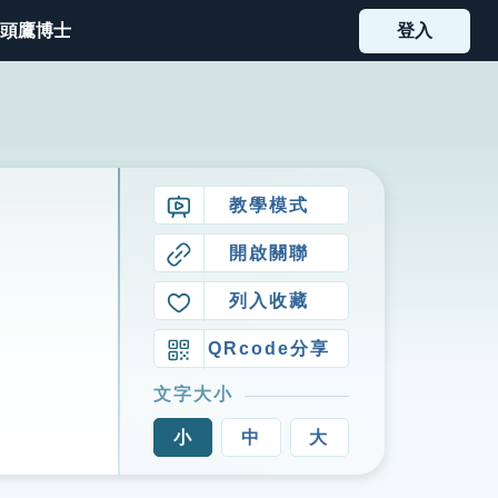
頭鷹博士
登入
教學模式
開啟關聯
列入收藏
QRcode分享
文字大小
小
中
大