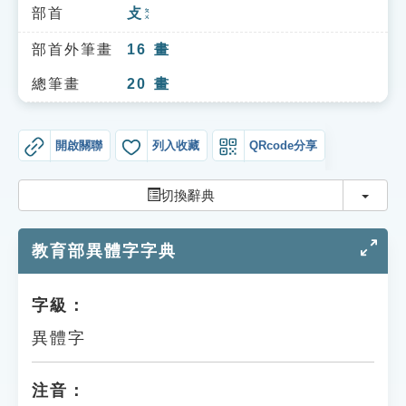
索引選單
部首
攴
ㄆㄨ
知識索引
部首外筆畫
16
畫
單字索引
總筆畫
20
畫
生命大百科索引
開啟關聯
列入收藏
QRcode分享
遊戲專區
切換
切換辭典
教學應用
教育部異體字字典
貓頭鷹博士
字級：
異體字
注音：