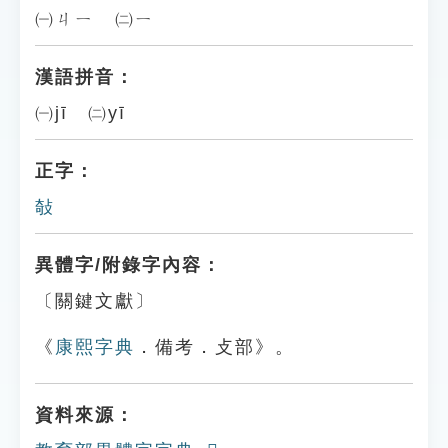
㈠ㄐㄧ ㈡ㄧ
漢語拼音：
㈠jī ㈡yī
正字：
敧
異體字/附錄字內容：
〔關鍵文獻〕
《
康熙字典
．備考．攴部》。
資料來源：