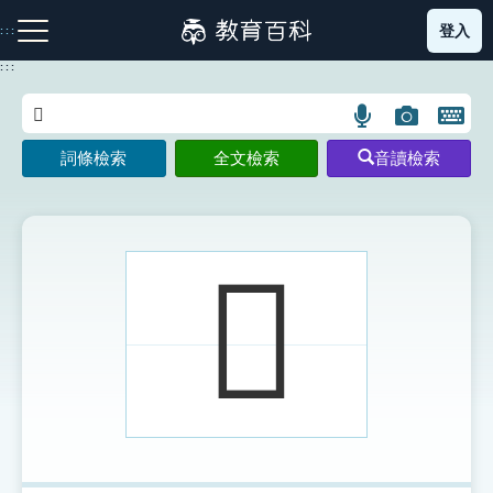
跳
登入
:::
到
主
:::
要
內
語
圖
開
容
注音索引圖示
筆畫索引圖示
部首索引表圖示
言
片
啟
詞條檢索
全文檢索
音讀檢索
搜
搜
鍵
尋
尋
盤
圖
圖
圖
示
示
示
𣀬
網站導覽
生字詞彙表
成語故事