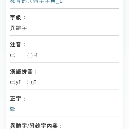
教育部異體字字典_𣀬
字級：
異體字
注音：
㈡ㄧ ㈠ㄐㄧ
漢語拼音：
㈡yī ㈠jī
正字：
欹
異體字/附錄字內容：