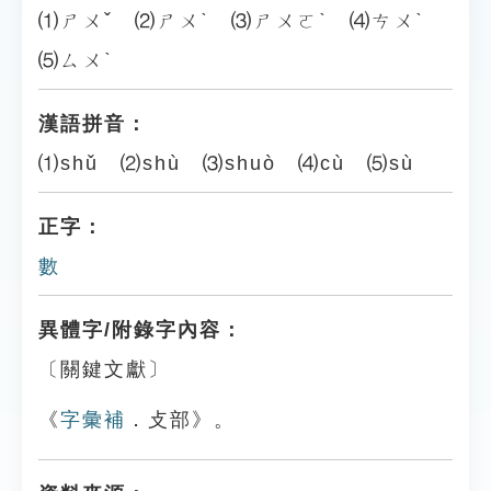
⑴ㄕㄨˇ ⑵ㄕㄨˋ ⑶ㄕㄨㄛˋ ⑷ㄘㄨˋ
⑸ㄙㄨˋ
漢語拼音：
⑴shǔ ⑵shù ⑶shuò ⑷cù ⑸sù
正字：
數
異體字/附錄字內容：
〔關鍵文獻〕
《
字彙補
．攴部》。