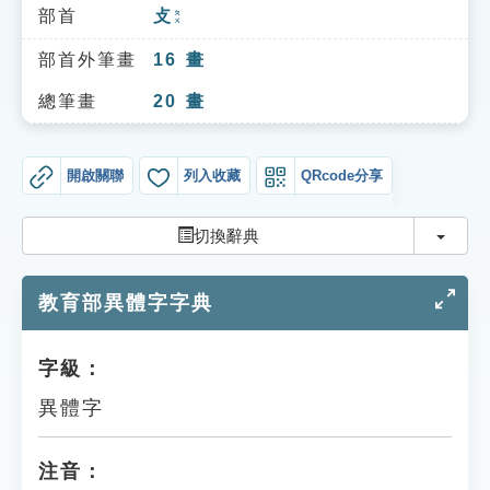
索引選單
部首
攴
ㄆㄨ
知識索引
部首外筆畫
16
畫
單字索引
總筆畫
20
畫
生命大百科索引
開啟關聯
列入收藏
QRcode分享
遊戲專區
切換
切換辭典
教學應用
教育部異體字字典
貓頭鷹博士
字級：
異體字
注音：