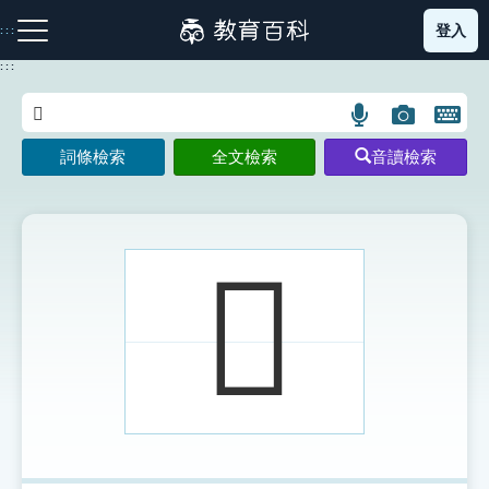
跳
登入
:::
到
主
:::
要
內
語
圖
開
容
注音索引圖示
筆畫索引圖示
部首索引表圖示
言
片
啟
詞條檢索
全文檢索
音讀檢索
搜
搜
鍵
尋
尋
盤
圖
圖
圖
示
示
示
𣀭
網站導覽
生字詞彙表
成語故事