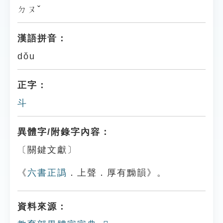
ㄉㄡˇ
漢語拼音：
dǒu
正字：
斗
異體字/附錄字內容：
〔關鍵文獻〕
《
六書正譌
．上聲．厚有黝韻》。
資料來源：