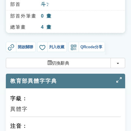
索引選單
部首
斗
ㄉㄡˇ
知識索引
部首外筆畫
0
畫
單字索引
總筆畫
4
畫
生命大百科索引
開啟關聯
列入收藏
QRcode分享
遊戲專區
切換
切換辭典
教學應用
教育部異體字字典
貓頭鷹博士
字級：
異體字
注音：