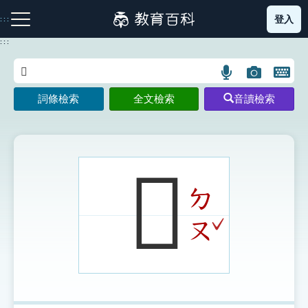
跳
登入
:::
到
主
:::
要
內
語
圖
開
容
注音索引圖示
筆畫索引圖示
部首索引表圖示
言
片
啟
詞條檢索
全文檢索
音讀檢索
搜
搜
鍵
尋
尋
盤
圖
圖
圖
示
示
示
𣁬
ㄉ
網站導覽
ˇ
ㄡ
生字詞彙表
成語故事