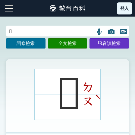
跳
登入
:::
到
主
:::
要
內
語
圖
開
容
注音索引圖示
筆畫索引圖示
部首索引表圖示
言
片
啟
詞條檢索
全文檢索
音讀檢索
搜
搜
鍵
尋
尋
盤
圖
圖
圖
示
示
示
𣂌
ㄉ
網站導覽
ˋ
ㄡ
生字詞彙表
成語故事