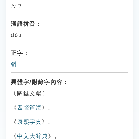
ㄉㄡˋ
漢語拼音：
dòu
正字：
斣
異體字/附錄字內容：
〔關鍵文獻〕
《
四聲篇海
》。
《
康熙字典
》。
《
中文大辭典
》。