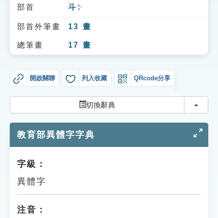
索引選單
部首
斗
ㄉㄡˇ
知識索引
部首外筆畫
13
畫
單字索引
總筆畫
17
畫
生命大百科索引
開啟關聯
列入收藏
QRcode分享
遊戲專區
切換
切換辭典
教學應用
教育部異體字字典
貓頭鷹博士
字級：
異體字
注音：