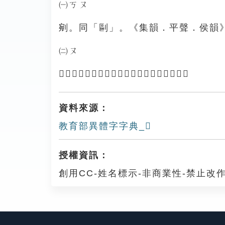
㈠ㄎㄡ
剜。同「剾」。《集韻．平聲．侯韻》
㈡ㄡ
「𣂻𣂮」：偃鉏。見《集韻．平聲．侯韻》。
資料來源：
教育部異體字字典_𣂻
授權資訊：
創用CC-姓名標示-非商業性-禁止改作