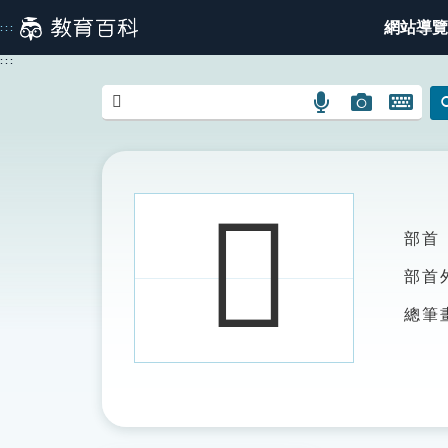
跳
網站導覽
:::
到
主
:::
要
內
語
圖
開
容
言
片
啟
搜
搜
鍵
尋
尋
盤
圖
圖
圖
𣂻
示
示
示
部首
部首
總筆