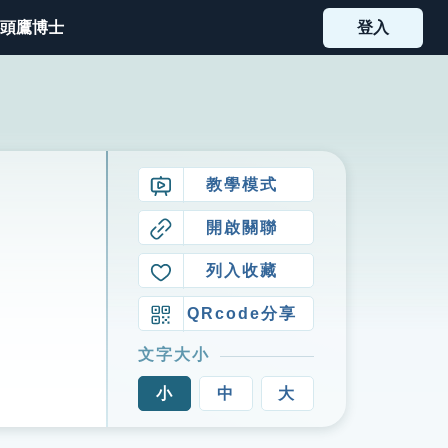
頭鷹博士
登入
教學模式
開啟關聯
列入收藏
QRcode分享
文字大小
小
中
大