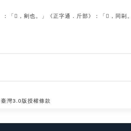
：「𣂻，剜也。」《正字通．斤部》：「𣂻，同剾
臺灣3.0版授權條款