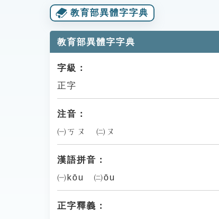
教育部異體字字典
教育部異體字字典
字級：
正字
注音：
㈠ㄎㄡ ㈡ㄡ
漢語拼音：
㈠kōu ㈡ōu
正字釋義：