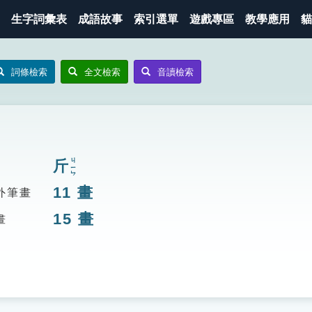
生字詞彙表
成語故事
索引選單
遊戲專區
教學應用
貓
詞條檢索
全文檢索
音讀檢索
斤
ㄐㄧㄣ
11
畫
外筆畫
15
畫
畫