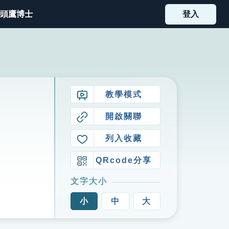
頭鷹博士
登入
教學模式
開啟關聯
列入收藏
QRcode分享
文字大小
小
中
大