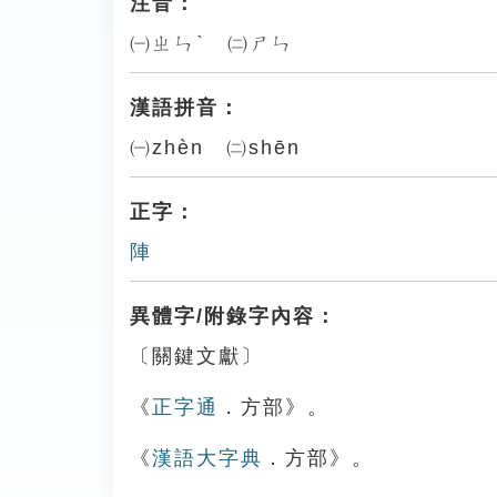
注音：
㈠ㄓㄣˋ ㈡ㄕㄣ
漢語拼音：
㈠zhèn ㈡shēn
正字：
陣
異體字/附錄字內容：
〔關鍵文獻〕
《
正字通
．方部》。
《
漢語大字典
．方部》。