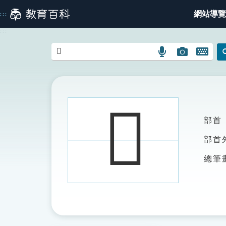
跳
網站導覽
:::
到
主
:::
要
內
語
圖
開
容
言
片
啟
搜
搜
鍵
尋
尋
盤
圖
圖
圖
𣃵
示
示
示
部首
部首
總筆