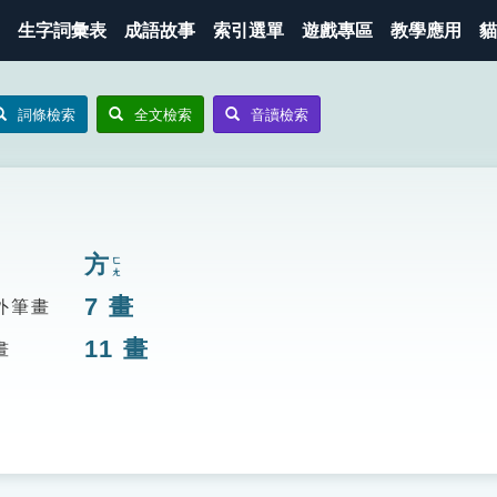
生字詞彙表
成語故事
索引選單
遊戲專區
教學應用
貓
詞條檢索
全文檢索
音讀檢索
方
ㄈㄤ
7
畫
外筆畫
11
畫
畫