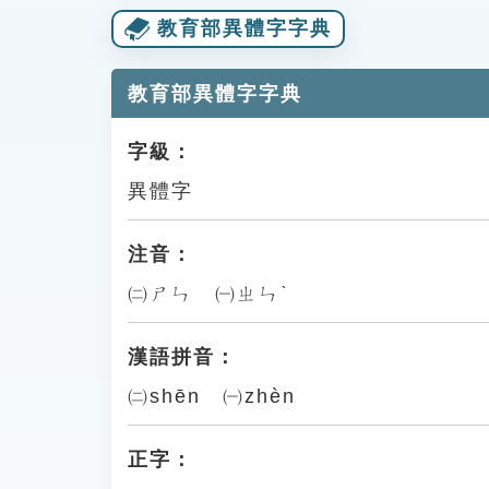
教育部異體字字典
教育部異體字字典
字級：
異體字
注音：
㈡ㄕㄣ ㈠ㄓㄣˋ
漢語拼音：
㈡shēn ㈠zhèn
正字：