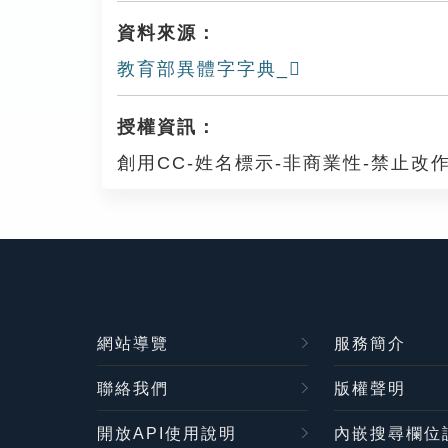
資料來源：
教育部異體字字典_𣃵
授權資訊：
創用CC-姓名標示-非商業性-禁止改作
網站導覽
服務簡介
聯絡我們
版權聲明
開放API使用說明
內嵌搜尋欄位