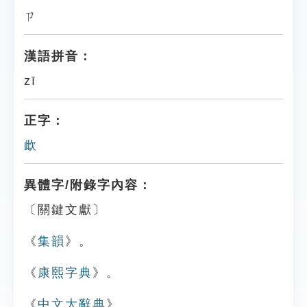
ㄗ
漢語拼音：
zī
正字：
㰣
異體字/附錄字內容：
〔關鍵文獻〕
《
集韻
》。
《
康熙字典
》。
《
中文大辭典
》。