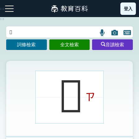
跳
登入
:::
到
主
:::
要
內
語
圖
開
容
注音索引圖示
筆畫索引圖示
部首索引表圖示
言
片
啟
詞條檢索
全文檢索
音讀檢索
搜
搜
鍵
尋
尋
盤
圖
圖
圖
示
示
示
𣢃
ㄗ
網站導覽
生字詞彙表
成語故事