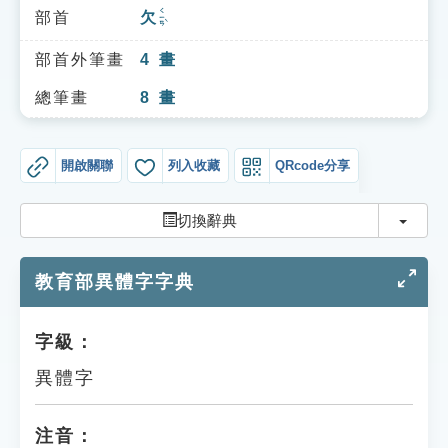
索引選單
ㄑㄧㄢˋ
部首
欠
知識索引
部首外筆畫
4
畫
單字索引
總筆畫
8
畫
生命大百科索引
開啟關聯
列入收藏
QRcode分享
遊戲專區
切換
切換辭典
教學應用
教育部異體字字典
貓頭鷹博士
字級：
異體字
注音：