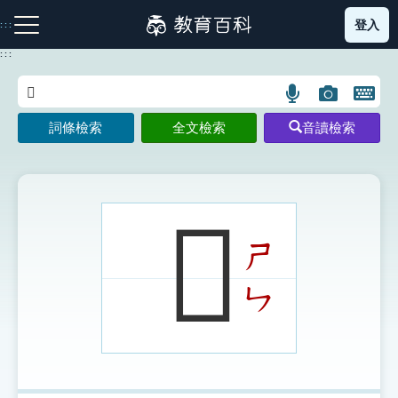
跳
登入
:::
到
主
:::
要
內
語
圖
開
容
注音索引圖示
筆畫索引圖示
部首索引表圖示
言
片
啟
詞條檢索
全文檢索
音讀檢索
搜
搜
鍵
尋
尋
盤
圖
圖
圖
示
示
示
𣢘
ㄕ
網站導覽
ㄣ
生字詞彙表
成語故事