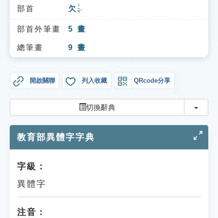
索引選單
ㄑㄧㄢˋ
部首
欠
知識索引
部首外筆畫
5
畫
單字索引
總筆畫
9
畫
生命大百科索引
開啟關聯
列入收藏
QRcode分享
遊戲專區
切換
切換辭典
教學應用
教育部異體字字典
貓頭鷹博士
字級：
異體字
注音：