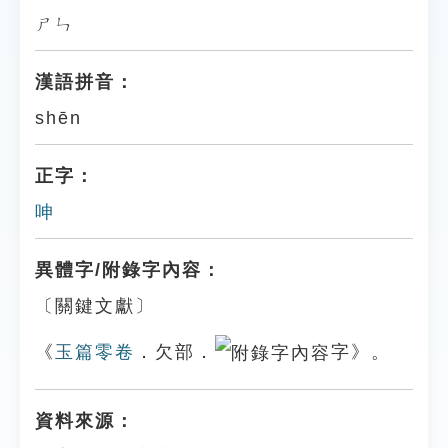
ㄕㄣ
漢語拼音：
shēn
正字：
呻
異體字/附錄字內容：
〔關鍵文獻〕
《
玉篇零卷
．欠部．
字》。
資料來源：