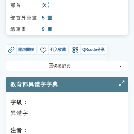
索引選單
ㄑㄧㄢˋ
部首
欠
知識索引
部首外筆畫
5
畫
單字索引
總筆畫
9
畫
生命大百科索引
開啟關聯
列入收藏
QRcode分享
遊戲專區
切換
切換辭典
教學應用
教育部異體字字典
貓頭鷹博士
字級：
異體字
注音：