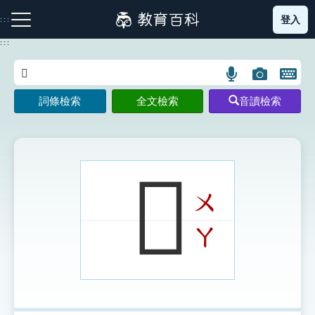
跳
登入
:::
到
主
:::
要
內
語
圖
開
容
注音索引圖示
筆畫索引圖示
部首索引表圖示
言
片
啟
詞條檢索
全文檢索
音讀檢索
搜
搜
鍵
尋
尋
盤
圖
圖
圖
示
示
示
𣢚
ㄨ
網站導覽
ㄚ
生字詞彙表
成語故事