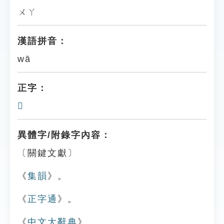
ㄨㄚ
漢語拼音：
wā
正字：
𣢉
異體字/附錄字內容：
〔關鍵文獻〕
《
集韻
》。
《
正字通
》。
《
中文大辭典
》。