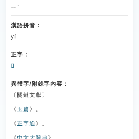
ㄧˊ
漢語拼音：
yí
正字：
𠩗
異體字/附錄字內容：
〔關鍵文獻〕
《
玉篇
》。
《
正字通
》。
《
中文大辭典
》。