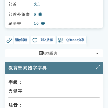
索引選單
ㄑㄧㄢˋ
部首
欠
知識索引
部首外筆畫
6
畫
單字索引
總筆畫
10
畫
生命大百科索引
開啟關聯
列入收藏
QRcode分享
遊戲專區
切換
切換辭典
教學應用
教育部異體字字典
貓頭鷹博士
字級：
異體字
注音：