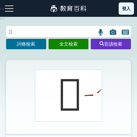
跳
登入
:::
到
主
:::
要
內
語
圖
開
容
注音索引圖示
筆畫索引圖示
部首索引表圖示
言
片
啟
詞條檢索
全文檢索
音讀檢索
搜
搜
鍵
尋
尋
盤
圖
圖
圖
示
示
示
𣢭
ˊ
ㄧ
網站導覽
生字詞彙表
成語故事