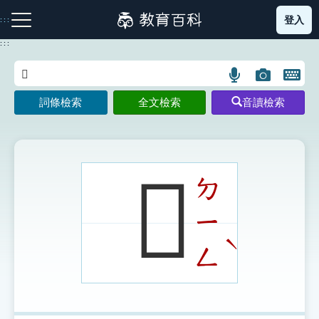
跳
登入
:::
到
主
:::
要
內
語
圖
開
容
注音索引圖示
筆畫索引圖示
部首索引表圖示
言
片
啟
詞條檢索
全文檢索
音讀檢索
搜
搜
鍵
尋
尋
盤
圖
圖
圖
示
示
示
𣢳
ㄉ
ㄧ
網站導覽
ˋ
ㄥ
生字詞彙表
成語故事