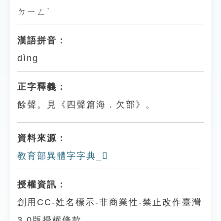
ㄉㄧㄥˋ
漢語拼音：
dìng
正字釋義：
餘聲。見《四聲篇海．欠部》。
資料來源：
教育部異體字字典_𣢳
授權資訊：
創用CC-姓名標示-非商業性-禁止改作臺灣
3.0版授權條款