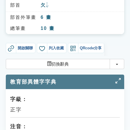
索引選單
ㄑㄧㄢˋ
部首
欠
知識索引
部首外筆畫
6
畫
單字索引
總筆畫
10
畫
生命大百科索引
開啟關聯
列入收藏
QRcode分享
遊戲專區
切換
切換辭典
教學應用
教育部異體字字典
貓頭鷹博士
字級：
正字
注音：