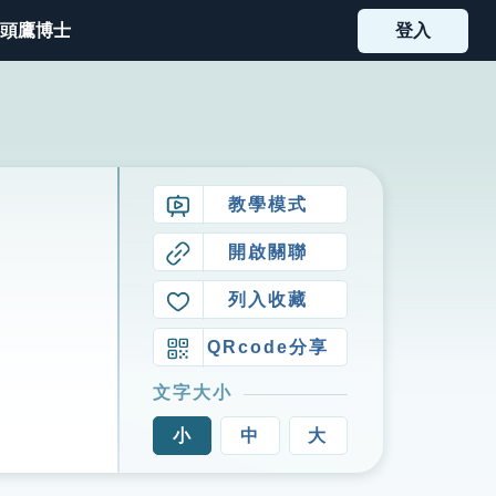
頭鷹博士
登入
教學模式
開啟關聯
列入收藏
QRcode分享
文字大小
小
中
大