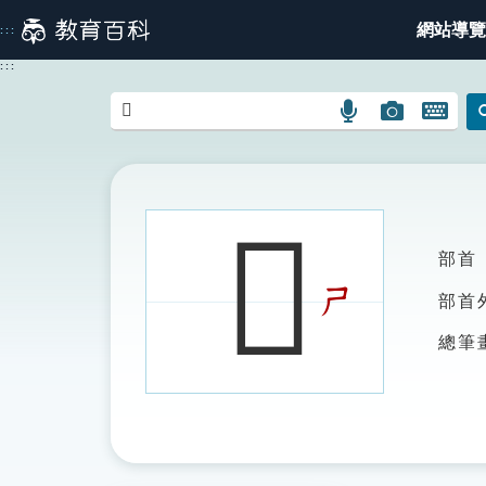
跳
網站導覽
:::
到
主
:::
要
內
語
圖
開
容
言
片
啟
搜
搜
鍵
尋
尋
盤
圖
圖
圖
𣤘
示
示
示
部首
ㄕ
部首
總筆