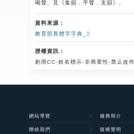
喝聲。見《集韻．平聲．支韻》。
資料來源：
教育部異體字字典_𣤘
授權資訊：
創用CC-姓名標示-非商業性-禁止改作
網站導覽
服務簡介
聯絡我們
版權聲明