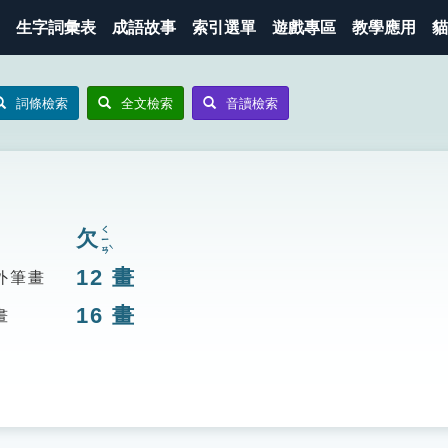
生字詞彙表
成語故事
索引選單
遊戲專區
教學應用
貓
詞條檢索
全文檢索
音讀檢索
ㄑㄧㄢˋ
欠
12
畫
外筆畫
16
畫
畫