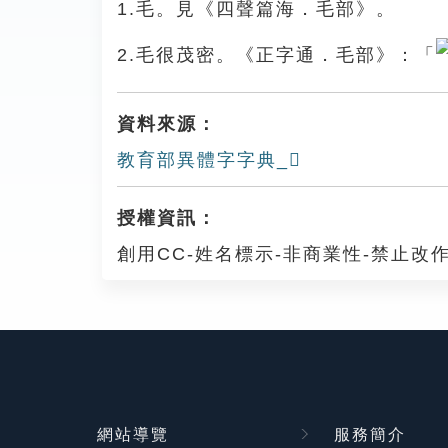
1.毛。見《四聲篇海．毛部》。
2.毛很茂密。《正字通．毛部》：「
資料來源：
教育部異體字字典_𣬽
授權資訊：
創用CC-姓名標示-非商業性-禁止改作
網站導覽
服務簡介