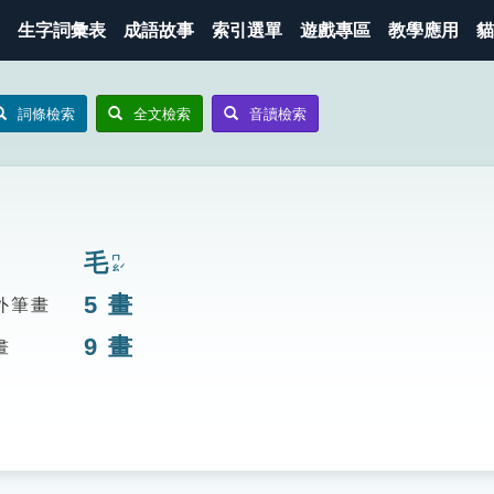
生字詞彙表
成語故事
索引選單
遊戲專區
教學應用
貓
詞條檢索
全文檢索
音讀檢索
毛
ㄇㄠˊ
5
畫
外筆畫
9
畫
畫