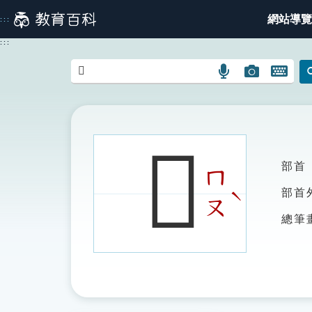
跳
網站導覽
:::
到
主
:::
要
內
語
圖
開
容
言
片
啟
搜
搜
鍵
尋
尋
盤
圖
圖
圖
𣬽
示
示
示
部首
ㄇ
ˋ
部首
ㄡ
總筆