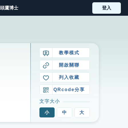
頭鷹博士
登入
教學模式
開啟關聯
列入收藏
QRcode分享
文字大小
小
中
大