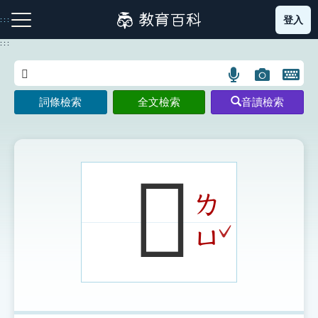
跳
登入
:::
到
主
:::
要
內
語
圖
開
容
注音索引圖示
筆畫索引圖示
部首索引表圖示
言
片
啟
詞條檢索
全文檢索
音讀檢索
搜
搜
鍵
尋
尋
盤
圖
圖
圖
示
示
示
𣭇
ㄌ
網站導覽
ˇ
ㄩ
生字詞彙表
成語故事