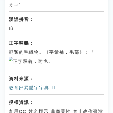
ㄌㄩˇ
漢語拼音：
lǚ
正字釋義：
氈類的毛織物。《字彙補．毛部》：「
，罽也。」
資料來源：
教育部異體字字典_𣭇
授權資訊：
創用CC-姓名標示-非商業性-禁止改作臺灣