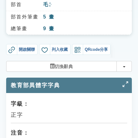
索引選單
部首
毛
ㄇㄠˊ
知識索引
部首外筆畫
5
畫
單字索引
總筆畫
9
畫
生命大百科索引
開啟關聯
列入收藏
QRcode分享
遊戲專區
切換
切換辭典
教學應用
教育部異體字字典
貓頭鷹博士
字級：
正字
注音：