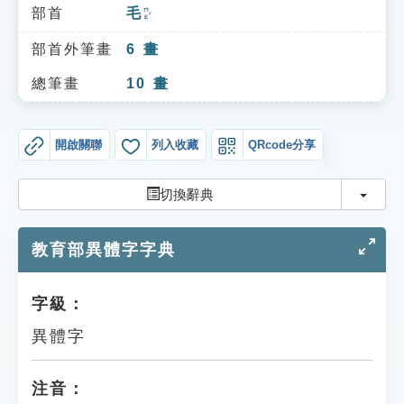
索引選單
部首
毛
ㄇㄠˊ
知識索引
部首外筆畫
6
畫
單字索引
總筆畫
10
畫
生命大百科索引
開啟關聯
列入收藏
QRcode分享
遊戲專區
切換
切換辭典
教學應用
教育部異體字字典
貓頭鷹博士
字級：
異體字
注音：