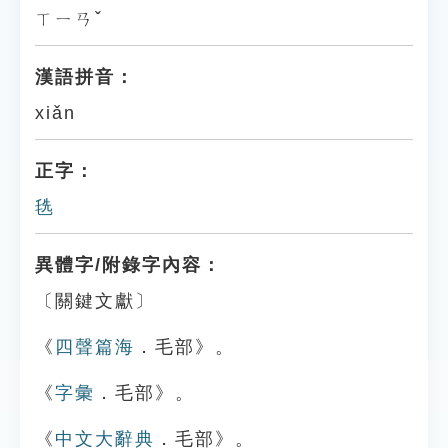
ㄒㄧㄢˇ
漢語拼音：
xiǎn
正字：
毨
異體字/附錄字內容：
〔關鍵文獻〕
《
四聲篇海
．毛部》。
《
字彙
．毛部》。
《
中文大辭典
．毛部》。