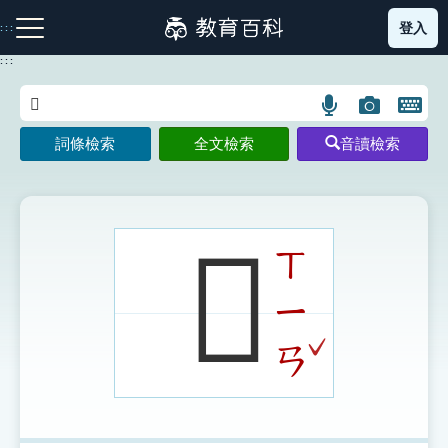
跳
登入
:::
到
主
:::
要
內
語
圖
開
容
注音索引圖示
筆畫索引圖示
部首索引表圖示
言
片
啟
詞條檢索
全文檢索
音讀檢索
搜
搜
鍵
尋
尋
盤
圖
圖
圖
示
示
示
𣭟
ㄒ
ㄧ
網站導覽
ˇ
ㄢ
生字詞彙表
成語故事