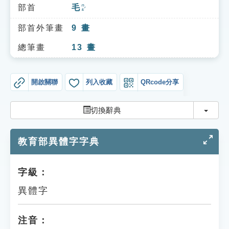
索引選單
部首
毛
ㄇㄠˊ
知識索引
部首外筆畫
9
畫
單字索引
總筆畫
13
畫
生命大百科索引
開啟關聯
列入收藏
QRcode分享
遊戲專區
切換
切換辭典
教學應用
教育部異體字字典
貓頭鷹博士
字級：
異體字
注音：