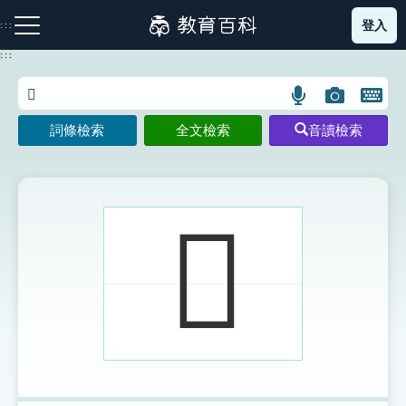
跳
登入
:::
到
主
:::
要
內
語
圖
開
容
注音索引圖示
筆畫索引圖示
部首索引表圖示
言
片
啟
詞條檢索
全文檢索
音讀檢索
搜
搜
鍵
尋
尋
盤
圖
圖
圖
示
示
示
𣮪
網站導覽
生字詞彙表
成語故事