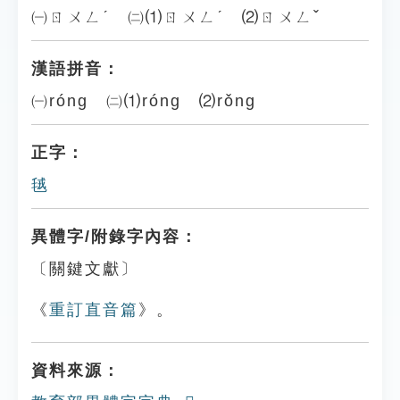
㈠ㄖㄨㄥˊ ㈡⑴ㄖㄨㄥˊ ⑵ㄖㄨㄥˇ
漢語拼音：
㈠róng ㈡⑴róng ⑵rǒng
正字：
毧
異體字/附錄字內容：
〔關鍵文獻〕
《
重訂直音篇
》。
資料來源：