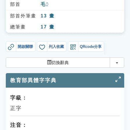
索引選單
部首
毛
ㄇㄠˊ
知識索引
部首外筆畫
13
畫
單字索引
總筆畫
17
畫
生命大百科索引
開啟關聯
列入收藏
QRcode分享
遊戲專區
切換
切換辭典
教學應用
教育部異體字字典
貓頭鷹博士
字級：
正字
注音：