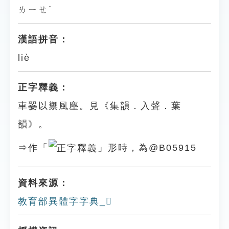
ㄌㄧㄝˋ
漢語拼音：
liè
正字釋義：
車翣以禦風塵。見《集韻．入聲．葉
韻》。
⇒作「
」形時，為@B05915
資料來源：
教育部異體字字典_𣰌