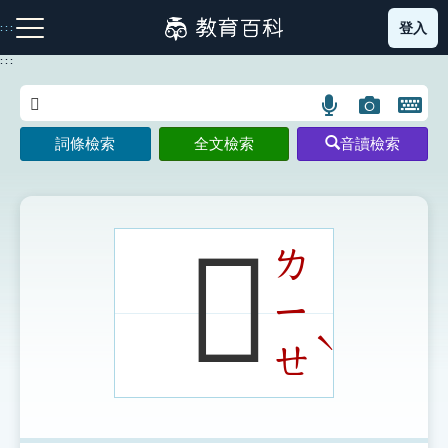
跳
登入
:::
到
主
:::
要
內
語
圖
開
容
注音索引圖示
筆畫索引圖示
部首索引表圖示
言
片
啟
詞條檢索
全文檢索
音讀檢索
搜
搜
鍵
尋
尋
盤
圖
圖
圖
示
示
示
𣰌
ㄌ
ㄧ
網站導覽
ˋ
ㄝ
生字詞彙表
成語故事