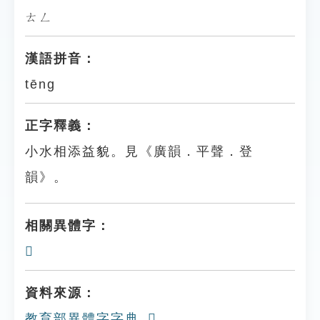
ㄊㄥ
漢語拼音：
tēng
正字釋義：
小水相添益貌。見《廣韻．平聲．登
韻》。
相關異體字：
𧰥
資料來源：
教育部異體字字典_𤃶