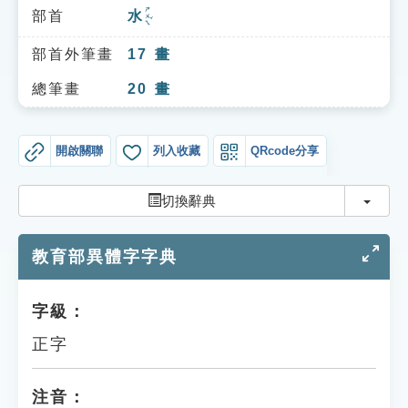
索引選單
ㄕㄨㄟˇ
部首
水
知識索引
部首外筆畫
17
畫
單字索引
總筆畫
20
畫
生命大百科索引
開啟關聯
列入收藏
QRcode分享
遊戲專區
切換
切換辭典
教學應用
教育部異體字字典
貓頭鷹博士
字級：
正字
注音：