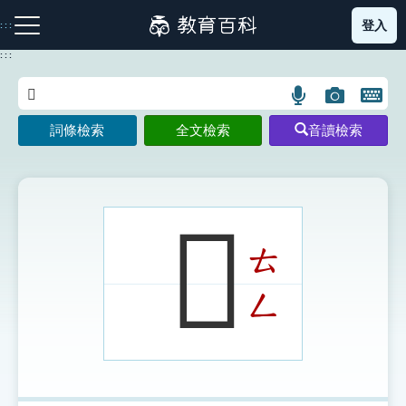
跳
登入
:::
到
主
:::
要
內
語
圖
開
容
注音索引圖示
筆畫索引圖示
部首索引表圖示
言
片
啟
詞條檢索
全文檢索
音讀檢索
搜
搜
鍵
尋
尋
盤
圖
圖
圖
示
示
示
𤃶
ㄊ
網站導覽
ㄥ
生字詞彙表
成語故事