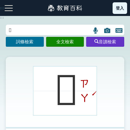
跳
登入
:::
到
主
:::
要
內
語
圖
開
容
注音索引圖示
筆畫索引圖示
部首索引表圖示
言
片
啟
詞條檢索
全文檢索
音讀檢索
搜
搜
鍵
尋
尋
盤
圖
圖
圖
示
示
示
𤄔
ㄗ
網站導覽
ˊ
ㄚ
生字詞彙表
成語故事