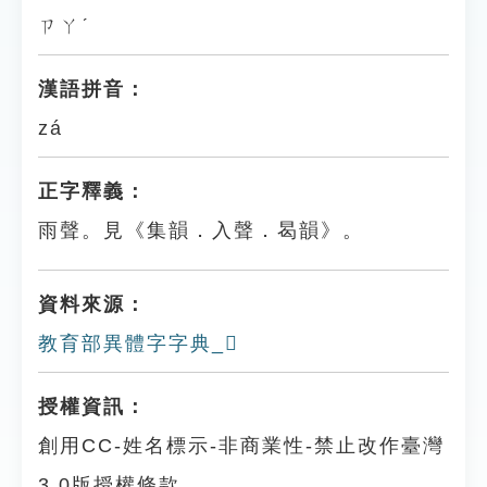
ㄗㄚˊ
漢語拼音：
zá
正字釋義：
雨聲。見《集韻．入聲．曷韻》。
資料來源：
教育部異體字字典_𤄔
授權資訊：
創用CC-姓名標示-非商業性-禁止改作臺灣
3.0版授權條款