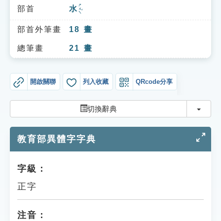
索引選單
ㄕㄨㄟˇ
部首
水
知識索引
部首外筆畫
18
畫
單字索引
總筆畫
21
畫
生命大百科索引
開啟關聯
列入收藏
QRcode分享
遊戲專區
切換
切換辭典
教學應用
教育部異體字字典
貓頭鷹博士
字級：
正字
注音：