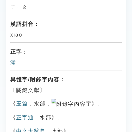
ㄒㄧㄠ
漢語拼音：
xiāo
正字：
瀟
異體字/附錄字內容：
〔關鍵文獻〕
《
玉篇
．水部．
字》。
《
正字通
．水部》。
《
中文大辭典
．水部》。