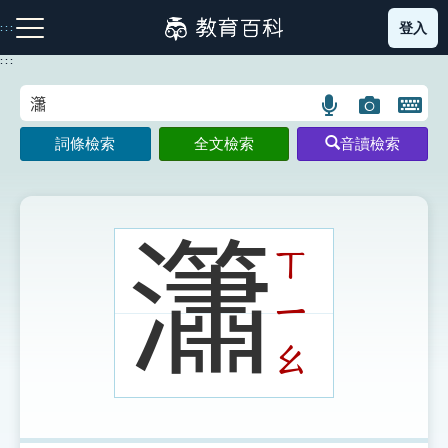
跳
登入
:::
到
主
:::
要
內
語
圖
開
容
注音索引圖示
筆畫索引圖示
部首索引表圖示
言
片
啟
詞條檢索
全文檢索
音讀檢索
搜
搜
鍵
尋
尋
盤
圖
圖
圖
示
示
示
𤄙
ㄒ
ㄧ
網站導覽
ㄠ
生字詞彙表
成語故事