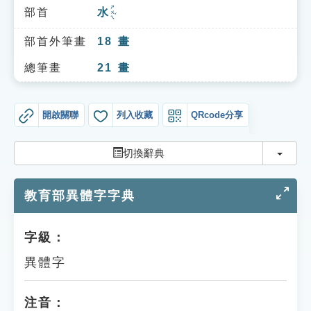
索引選單
ㄕㄨㄟˇ
部首
水
知識索引
部首外筆畫
18
畫
單字索引
總筆畫
21
畫
生命大百科索引
開啟關聯
列入收藏
QRcode分享
遊戲專區
切換
切換辭典
教學應用
教育部異體字字典
貓頭鷹博士
字級：
異體字
注音：