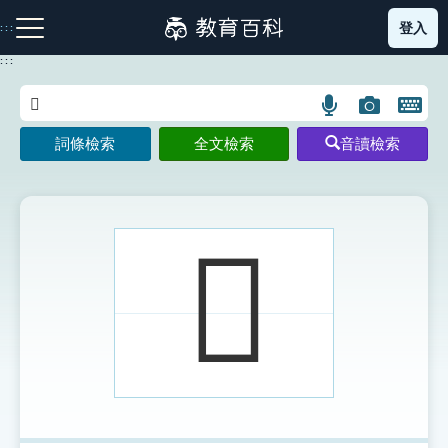
跳
登入
:::
到
主
:::
要
內
語
圖
開
容
注音索引圖示
筆畫索引圖示
部首索引表圖示
言
片
啟
詞條檢索
全文檢索
音讀檢索
搜
搜
鍵
尋
尋
盤
圖
圖
圖
示
示
示
𤅍
網站導覽
生字詞彙表
成語故事