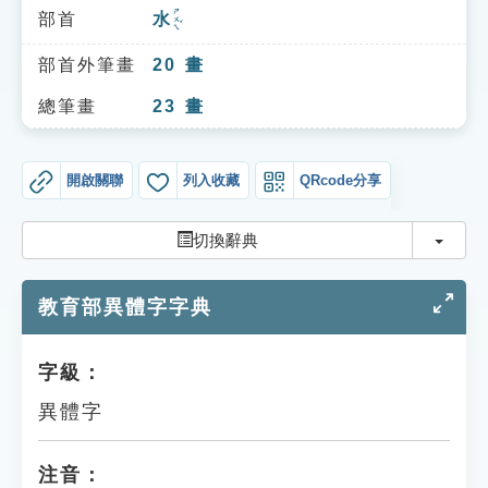
索引選單
ㄕㄨㄟˇ
部首
水
知識索引
部首外筆畫
20
畫
單字索引
總筆畫
23
畫
生命大百科索引
開啟關聯
列入收藏
QRcode分享
遊戲專區
切換
切換辭典
教學應用
教育部異體字字典
貓頭鷹博士
字級：
異體字
注音：