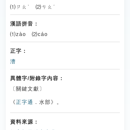
⑴ㄗㄠˋ ⑵ㄘㄠˊ
漢語拼音：
⑴zào ⑵cáo
正字：
漕
異體字/附錄字內容：
〔關鍵文獻〕
《
正字通
．水部》。
資料來源：