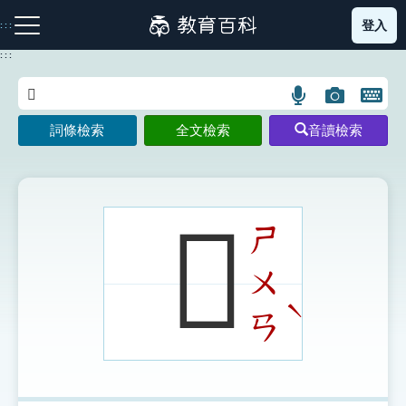
跳
登入
:::
到
主
:::
要
內
語
圖
開
容
注音索引圖示
筆畫索引圖示
部首索引表圖示
言
片
啟
詞條檢索
全文檢索
音讀檢索
搜
搜
鍵
尋
尋
盤
圖
圖
圖
示
示
示
𤅠
ㄕ
ㄨ
網站導覽
ˋ
ㄢ
生字詞彙表
成語故事