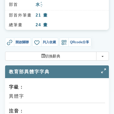
索引選單
ㄕㄨㄟˇ
部首
水
知識索引
部首外筆畫
21
畫
單字索引
總筆畫
24
畫
生命大百科索引
開啟關聯
列入收藏
QRcode分享
遊戲專區
切換
切換辭典
教學應用
教育部異體字字典
貓頭鷹博士
字級：
異體字
注音：