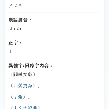
ㄕㄨㄢˋ
漢語拼音：
shuàn
正字：
𤅲
異體字/附錄字內容：
〔關鍵文獻〕
《
四聲篇海
》。
《
字彙
》。
《
中文大辭典
》。