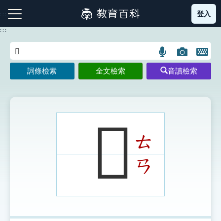
跳
登入
:::
到
主
:::
要
內
語
圖
開
容
注音索引圖示
筆畫索引圖示
部首索引表圖示
言
片
啟
詞條檢索
全文檢索
音讀檢索
搜
搜
鍵
尋
尋
盤
圖
圖
圖
示
示
示
𤅩
ㄊ
網站導覽
ㄢ
生字詞彙表
成語故事