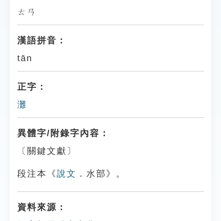
ㄊㄢ
漢語拼音：
tān
正字：
灘
異體字/附錄字內容：
〔關鍵文獻〕
段注本《
說文
．水部》。
資料來源：