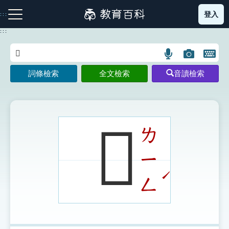
跳
登入
:::
到
主
:::
要
內
語
圖
開
容
注音索引圖示
筆畫索引圖示
部首索引表圖示
言
片
啟
詞條檢索
全文檢索
音讀檢索
搜
搜
鍵
尋
尋
盤
圖
圖
圖
示
示
示
𤅫
ㄌ
ㄧ
網站導覽
ˊ
ㄥ
生字詞彙表
成語故事