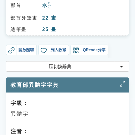
索引選單
ㄕㄨㄟˇ
部首
水
知識索引
部首外筆畫
22
畫
單字索引
總筆畫
25
畫
生命大百科索引
開啟關聯
列入收藏
QRcode分享
遊戲專區
切換
切換辭典
教學應用
教育部異體字字典
貓頭鷹博士
字級：
異體字
注音：