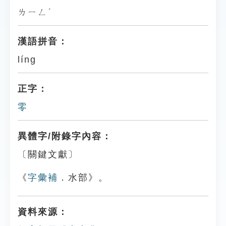
ㄌㄧㄥˊ
漢語拼音：
líng
正字：
零
異體字/附錄字內容：
〔關鍵文獻〕
《
字彙補
．水部》。
資料來源：