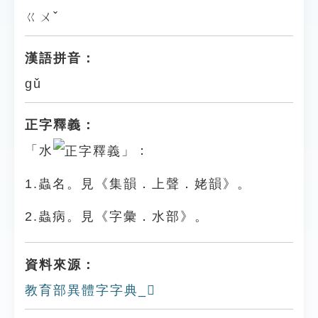
ㄍㄨˇ
漢語拼音：
gǔ
正字釋義：
「水
」：
1.蟲名。見《集韻．上聲．姥韻》。
2.蟲病。見《字彙．水部》。
資料來源：
教育部異體字字典_𤅱