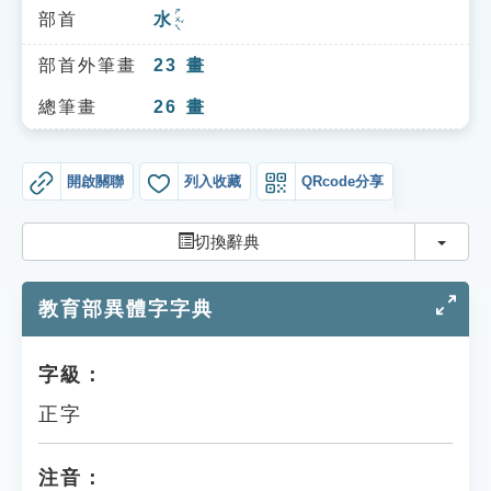
索引選單
ㄕㄨㄟˇ
部首
水
知識索引
部首外筆畫
23
畫
單字索引
總筆畫
26
畫
生命大百科索引
開啟關聯
列入收藏
QRcode分享
遊戲專區
切換
切換辭典
教學應用
教育部異體字字典
貓頭鷹博士
字級：
正字
注音：