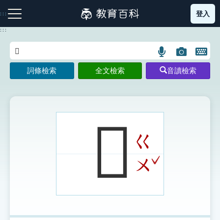
跳
登入
:::
到
主
:::
要
內
語
圖
開
容
注音索引圖示
筆畫索引圖示
部首索引表圖示
言
片
啟
詞條檢索
全文檢索
音讀檢索
搜
搜
鍵
尋
尋
盤
圖
圖
圖
示
示
示
𤅱
ㄍ
網站導覽
ˇ
ㄨ
生字詞彙表
成語故事