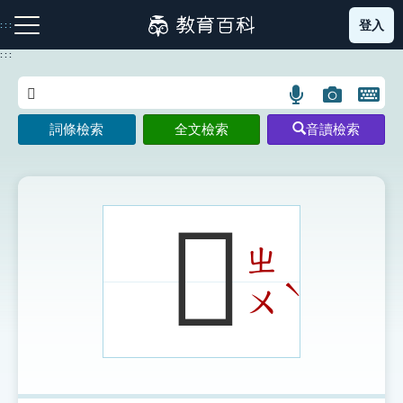
跳
登入
:::
到
主
:::
要
內
語
圖
開
容
注音索引圖示
筆畫索引圖示
部首索引表圖示
言
片
啟
詞條檢索
全文檢索
音讀檢索
搜
搜
鍵
尋
尋
盤
圖
圖
圖
示
示
示
𤎧
ㄓ
網站導覽
ˋ
ㄨ
生字詞彙表
成語故事