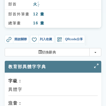
索引選單
ㄏㄨㄛˇ
部首
火
知識索引
部首外筆畫
12
畫
單字索引
總筆畫
16
畫
生命大百科索引
開啟關聯
列入收藏
QRcode分享
遊戲專區
切換
切換辭典
教學應用
教育部異體字字典
貓頭鷹博士
字級：
異體字
注音：