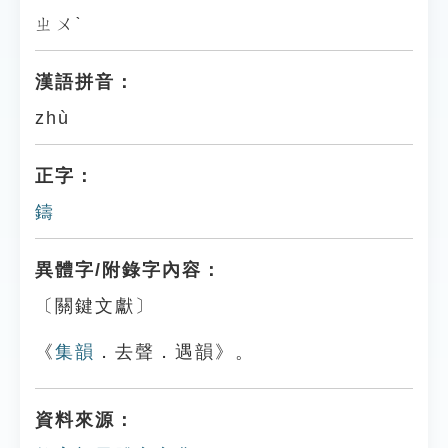
ㄓㄨˋ
漢語拼音：
zhù
正字：
鑄
異體字/附錄字內容：
〔關鍵文獻〕
《
集韻
．去聲．遇韻》。
資料來源：