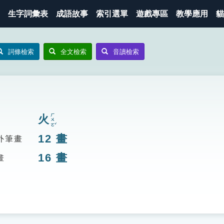
生字詞彙表
成語故事
索引選單
遊戲專區
教學應用
貓
詞條檢索
全文檢索
音讀檢索
ㄏㄨㄛˇ
火
12
畫
外筆畫
16
畫
畫