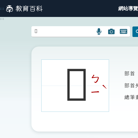
跳
網站導覽
:::
到
主
:::
要
內
語
圖
開
容
言
片
啟
搜
搜
鍵
尋
尋
盤
圖
圖
圖
𤎪
示
示
示
部首
ㄅ
ˋ
部首
ㄧ
總筆