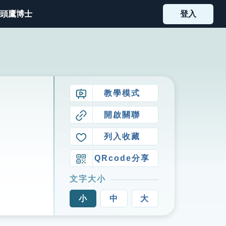
頭鷹博士
登入
教學模式
開啟關聯
列入收藏
QRcode分享
文字大小
小
中
大