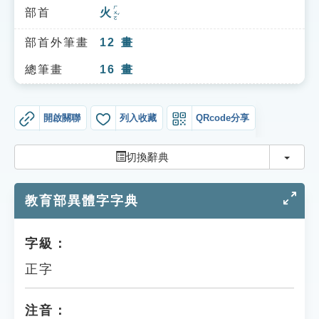
索引選單
ㄏㄨㄛˇ
部首
火
知識索引
部首外筆畫
12
畫
單字索引
總筆畫
16
畫
生命大百科索引
開啟關聯
列入收藏
QRcode分享
遊戲專區
切換
切換辭典
教學應用
教育部異體字字典
貓頭鷹博士
字級：
正字
注音：