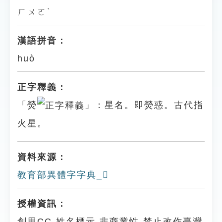
ㄏㄨㄛˋ
漢語拼音：
huò
正字釋義：
「熒
」：星名。即熒惑。古代指
火星。
資料來源：
教育部異體字字典_𤏘
授權資訊：
創用CC-姓名標示-非商業性-禁止改作臺灣