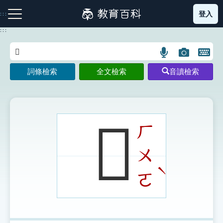
跳
登入
:::
到
主
:::
要
內
語
圖
開
容
注音索引圖示
筆畫索引圖示
部首索引表圖示
言
片
啟
詞條檢索
全文檢索
音讀檢索
搜
搜
鍵
尋
尋
盤
圖
圖
圖
示
示
示
𤏘
ㄏ
ㄨ
網站導覽
ˋ
ㄛ
生字詞彙表
成語故事