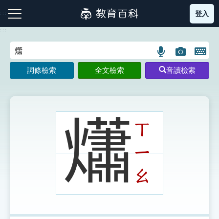
跳
登入
:::
到
主
:::
要
內
語
圖
開
容
注音索引圖示
筆畫索引圖示
部首索引表圖示
言
片
啟
詞條檢索
全文檢索
音讀檢索
搜
搜
鍵
尋
尋
盤
圖
圖
圖
示
示
示
𤑳
ㄒ
ㄧ
網站導覽
ㄠ
生字詞彙表
成語故事