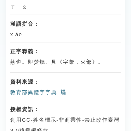
ㄒㄧㄠ
漢語拼音：
xiāo
正字釋義：
爇也。即焚燒。見《字彙．火部》。
資料來源：
教育部異體字字典_𤑳
授權資訊：
創用CC-姓名標示-非商業性-禁止改作臺灣
3.0版授權條款