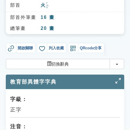
索引選單
ㄏㄨㄛˇ
部首
火
知識索引
部首外筆畫
16
畫
單字索引
總筆畫
20
畫
生命大百科索引
開啟關聯
列入收藏
QRcode分享
遊戲專區
切換
切換辭典
教學應用
教育部異體字字典
貓頭鷹博士
字級：
正字
注音：