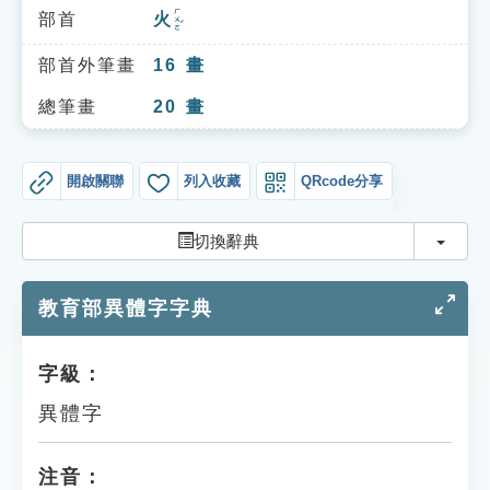
索引選單
ㄏㄨㄛˇ
部首
火
知識索引
部首外筆畫
16
畫
單字索引
總筆畫
20
畫
生命大百科索引
開啟關聯
列入收藏
QRcode分享
遊戲專區
切換
切換辭典
教學應用
教育部異體字字典
貓頭鷹博士
字級：
異體字
注音：