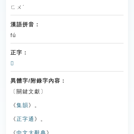
ㄈㄨˊ
漢語拼音：
fú
正字：
𤉹
異體字/附錄字內容：
〔關鍵文獻〕
《
集韻
》。
《
正字通
》。
《
中文大辭典
》。