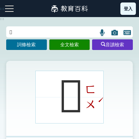
跳
登入
:::
到
主
:::
要
內
語
圖
開
容
注音索引圖示
筆畫索引圖示
部首索引表圖示
言
片
啟
詞條檢索
全文檢索
音讀檢索
搜
搜
鍵
尋
尋
盤
圖
圖
圖
示
示
示
𤒓
ㄈ
網站導覽
ˊ
ㄨ
生字詞彙表
成語故事