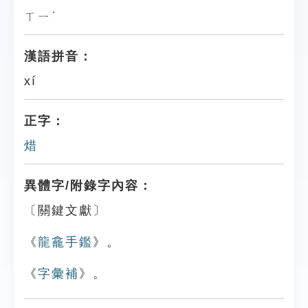
ㄒㄧˊ
漢語拼音：
xí
正字：
焟
異體字/附錄字內容：
〔關鍵文獻〕
《
龍龕手鑑
》。
《
字彙補
》。