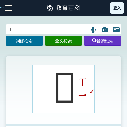
跳
登入
:::
到
主
:::
要
內
語
圖
開
容
注音索引圖示
筆畫索引圖示
部首索引表圖示
言
片
啟
詞條檢索
全文檢索
音讀檢索
搜
搜
鍵
尋
尋
盤
圖
圖
圖
示
示
示
𤓔
ㄒ
網站導覽
ˊ
ㄧ
生字詞彙表
成語故事