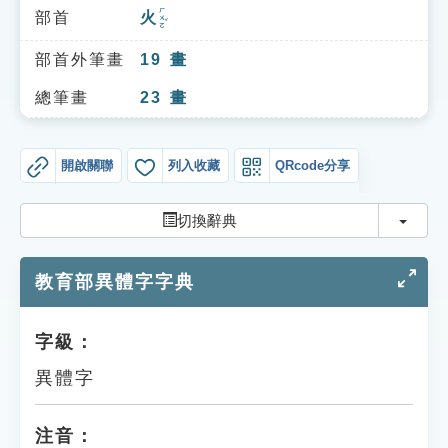
索引選單
ㄏㄨㄛˇ
部首
火
知識索引
部首外筆畫
19
畫
單字索引
總筆畫
23
畫
生命大百科索引
開啟關聯
列入收藏
QRcode分享
遊戲專區
切換
切換辭典
教學應用
教育部異體字字典
貓頭鷹博士
字級：
異體字
注音：