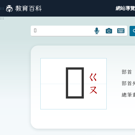
跳
網站導覽
:::
到
主
:::
要
內
語
圖
開
容
言
片
啟
搜
搜
鍵
尋
尋
盤
圖
圖
圖
𤫱
示
示
示
部首
ㄍ
部首
ㄡ
總筆