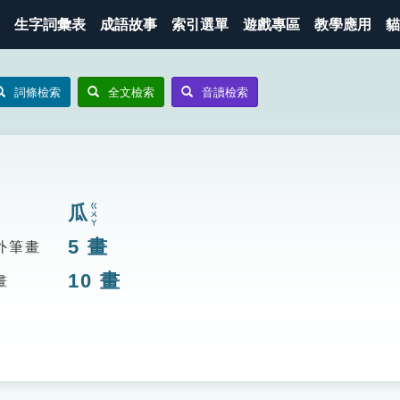
生字詞彙表
成語故事
索引選單
遊戲專區
教學應用
貓
詞條檢索
全文檢索
音讀檢索
瓜
ㄍㄨㄚ
5
畫
外筆畫
10
畫
畫