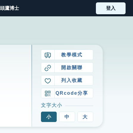
頭鷹博士
登入
教學模式
開啟關聯
列入收藏
QRcode分享
文字大小
小
中
大