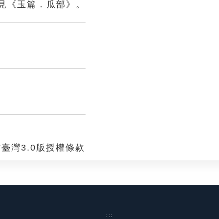
見《玉篇．瓜部》。
臺灣3.0版授權條款
:::