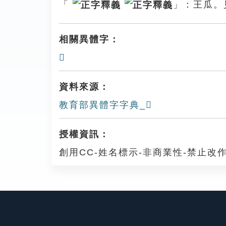
「
」：王瓜。
相關異體字：
𤬈
資料來源：
教育部異體字字典_𤫱
授權資訊：
創用CC-姓名標示-非商業性-禁止改作