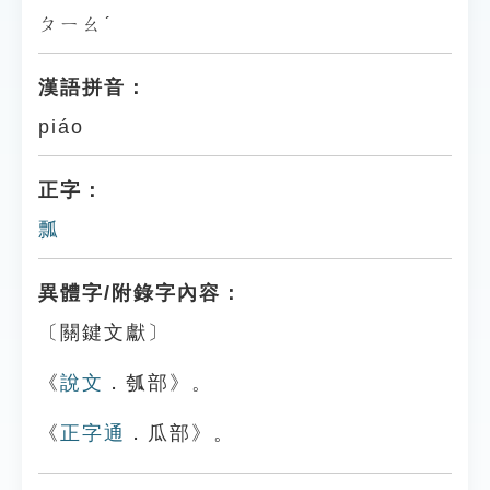
ㄆㄧㄠˊ
漢語拼音：
piáo
正字：
瓢
異體字/附錄字內容：
〔關鍵文獻〕
《
說文
．瓠部》。
《
正字通
．瓜部》。