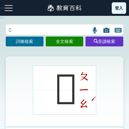
跳
登入
:::
到
主
:::
要
內
語
圖
開
容
注音索引圖示
筆畫索引圖示
部首索引表圖示
言
片
啟
詞條檢索
全文檢索
音讀檢索
搜
搜
鍵
尋
尋
盤
圖
圖
圖
示
示
示
𤬡
ㄆ
ㄧ
網站導覽
ˊ
ㄠ
生字詞彙表
成語故事