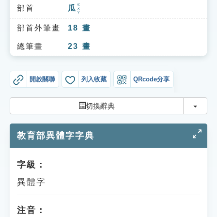
索引選單
ㄍㄨㄚ
部首
瓜
知識索引
部首外筆畫
18
畫
單字索引
總筆畫
23
畫
生命大百科索引
開啟關聯
列入收藏
QRcode分享
遊戲專區
切換
切換辭典
教學應用
教育部異體字字典
貓頭鷹博士
字級：
異體字
注音：