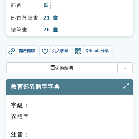
索引選單
ㄍㄨㄚ
部首
瓜
知識索引
部首外筆畫
21
畫
單字索引
總筆畫
26
畫
生命大百科索引
開啟關聯
列入收藏
QRcode分享
遊戲專區
切換
切換辭典
教學應用
教育部異體字字典
貓頭鷹博士
字級：
異體字
注音：