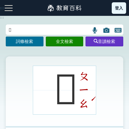
跳
登入
:::
到
主
:::
要
內
語
圖
開
容
注音索引圖示
筆畫索引圖示
部首索引表圖示
言
片
啟
詞條檢索
全文檢索
音讀檢索
搜
搜
鍵
尋
尋
盤
圖
圖
圖
示
示
示
𤬣
ㄆ
ㄧ
網站導覽
ˊ
ㄠ
生字詞彙表
成語故事