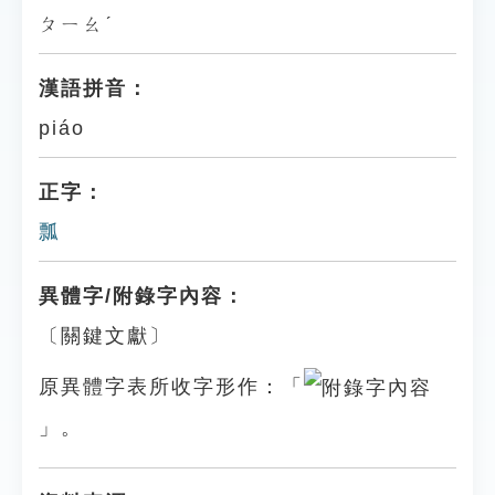
ㄆㄧㄠˊ
漢語拼音：
piáo
正字：
瓢
異體字/附錄字內容：
〔關鍵文獻〕
原異體字表所收字形作：「
」。